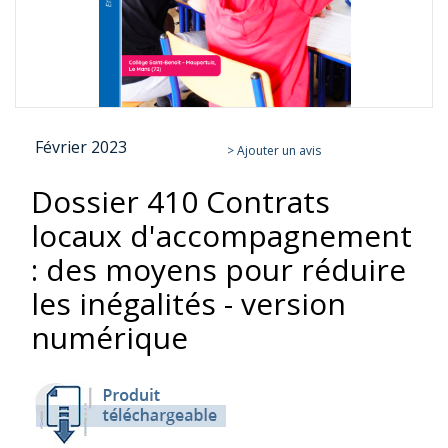
Skip
Février 2023
to
> Ajouter un avis
the
Dossier 410 Contrats
beginning
of
locaux d'accompagnement
the
images
: des moyens pour réduire
gallery
les inégalités - version
numérique