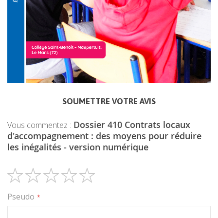
SOUMETTRE VOTRE AVIS
Dossier 410 Contrats locaux
Vous commentez :
d'accompagnement : des moyens pour réduire
les inégalités - version numérique
1
2
3
4
5
Pseudo
étoile
étoiles
étoiles
étoiles
étoiles