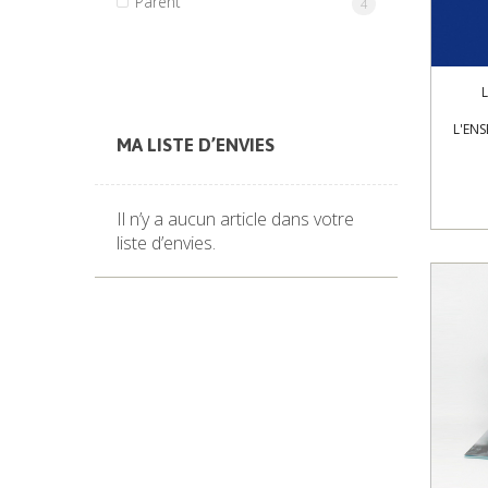
Parent
article
4
L
L'EN
MA LISTE D’ENVIES
Il n’y a aucun article dans votre
liste d’envies.