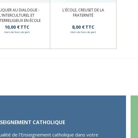
UQUER AU DIALOGUE -
L'ÉCOLE, CREUSET DE LA
L'INTERCULTUREL ET
FRATERNITÉ
NTERRELIGIEUX EN ÉCOLE
CATHOLIQUE
10,00 €
TTC
8,00 €
TTC
Hors de frais de port
Hors de frais de port
ENSEIGNEMENT CATHOLIQUE
ualité de l’Enseignement catholique dans votre