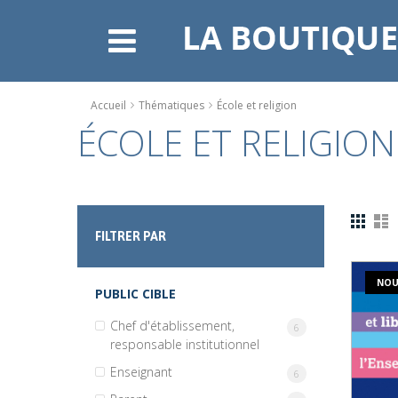
Accueil
Thématiques
École et religion
ÉCOLE ET RELIGION
FILTRER PAR
NOU
PUBLIC CIBLE
Chef d'établissement,
article
6
responsable institutionnel
Enseignant
article
6