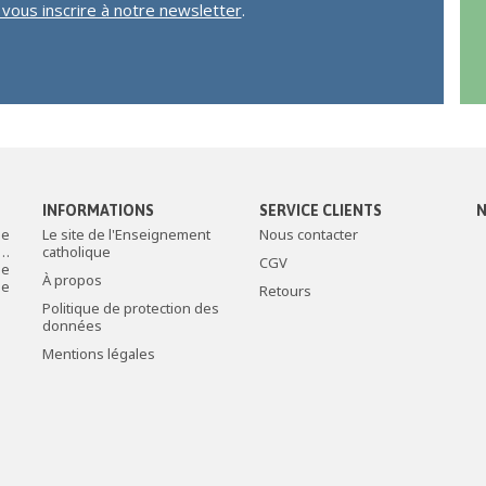
r vous inscrire à notre newsletter
.
INFORMATIONS
SERVICE CLIENTS
N
de
Le site de l'Enseignement
Nous contacter
c…
catholique
CGV
le
À propos
ée
Retours
Politique de protection des
données
Mentions légales