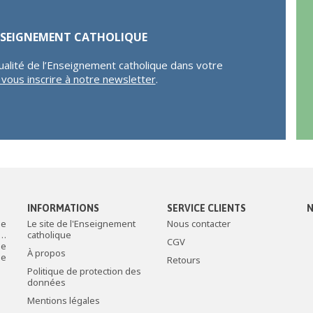
ENSEIGNEMENT CATHOLIQUE
ualité de l’Enseignement catholique dans votre
r vous inscrire à notre newsletter
.
INFORMATIONS
SERVICE CLIENTS
N
de
Le site de l'Enseignement
Nous contacter
c…
catholique
CGV
le
À propos
ée
Retours
Politique de protection des
données
Mentions légales