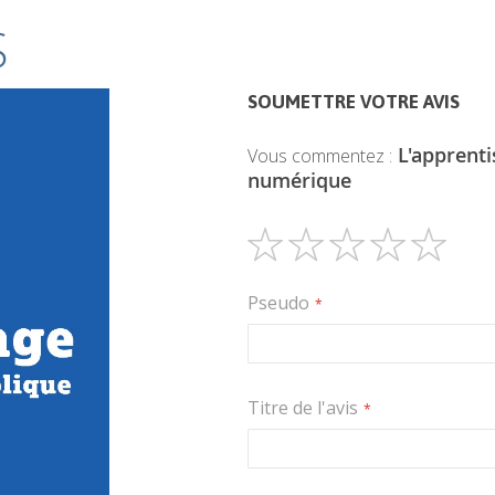
S
SOUMETTRE VOTRE AVIS
L'apprenti
Vous commentez :
numérique
1
2
3
4
5
étoile
étoiles
étoiles
étoiles
étoiles
Pseudo
Titre de l'avis