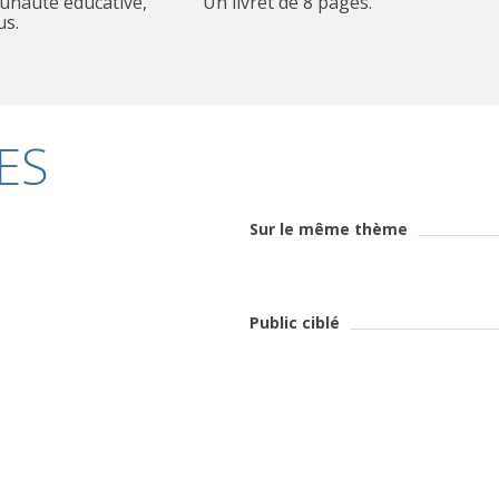
Un livret de 8 pages.
us.
ES
Sur le même thème
Public ciblé