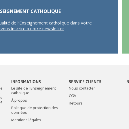
ENSEIGNEMENT CATHOLIQUE
ualité de l’Enseignement catholique dans votre
r vous inscrire à notre newsletter
.
INFORMATIONS
SERVICE CLIENTS
N
de
Le site de l'Enseignement
Nous contacter
c…
catholique
CGV
le
À propos
ée
Retours
Politique de protection des
données
Mentions légales