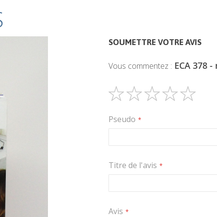
S
SOUMETTRE VOTRE AVIS
ECA 378 -
Vous commentez :
1
2
3
4
5
étoile
étoiles
étoiles
étoiles
étoiles
Pseudo
Titre de l'avis
Avis