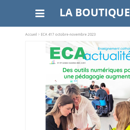
Accueil
ECA 417 octobre-novembre 2023
Skip
to
the
end
of
the
images
gallery