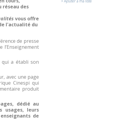
en cours,
> Ajouter à ma liste
du réseau des
alités
vous offre
e l'actualité du
érence de presse
de l’Enseignement
qui a établi son
ur, avec une page
rique Cinespi qui
mentaire produit
pages, dédié au
rs usages, leurs
x enseignants de