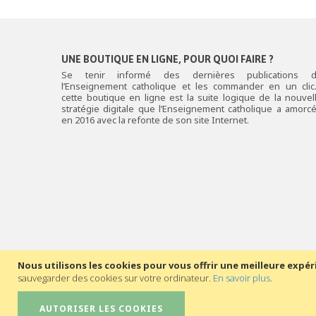
UNE BOUTIQUE EN LIGNE, POUR QUOI FAIRE ?
Se tenir informé des dernières publications 
l’Enseignement catholique et les commander en un cli
cette boutique en ligne est la suite logique de la nouvel
stratégie digitale que l’Enseignement catholique a amorc
en 2016 avec la refonte de son site Internet.
Nous utilisons les cookies pour vous offrir une meilleure expér
sauvegarder des cookies sur votre ordinateur.
En savoir plus
.
AUTORISER LES COOKIES