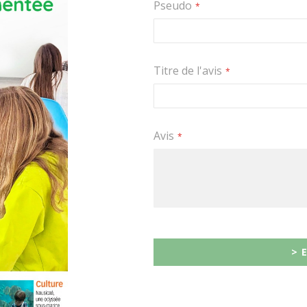
étoile
étoiles
étoiles
étoiles
étoiles
Pseudo
Titre de l'avis
Avis
> 