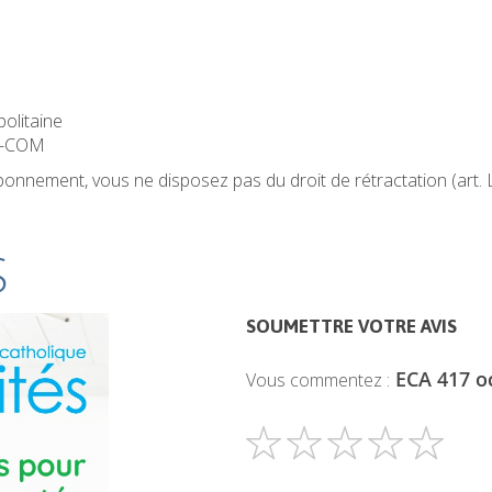
politaine
OM-COM
 abonnement, vous ne disposez pas du droit de rétractation (art
S
SOUMETTRE VOTRE AVIS
ECA 417 o
Vous commentez :
1
2
3
4
5