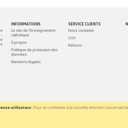
INFORMATIONS
SERVICE CLIENTS
N
de
Le site de l'Enseignement
Nous contacter
c…
catholique
CGV
le
À propos
ée
Retours
Politique de protection des
données
Mentions légales
ience utilisateur.
Pour se conformer à la nouvelle directive concernant 