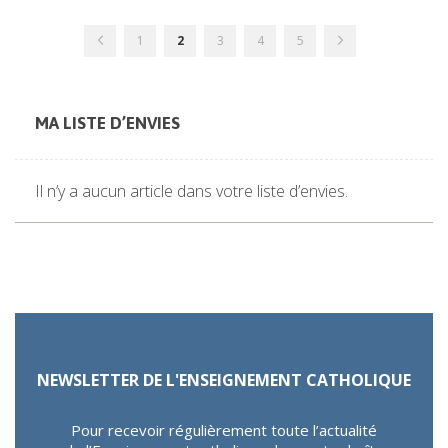
Page
Page
Page
Vous
Page
Page
Page
Page
Précédent
Suivant
1
2
3
4
5
lisez
actuellement
la
page
MA LISTE D’ENVIES
Il n’y a aucun article dans votre liste d’envies.
NEWSLETTER DE L'ENSEIGNEMENT CATHOLIQUE
Pour recevoir régulièrement toute l’actualité