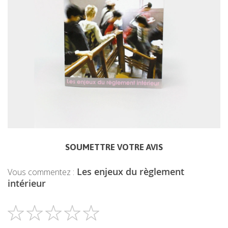
SOUMETTRE VOTRE AVIS
Les enjeux du règlement
Vous commentez :
intérieur
1
2
3
4
5