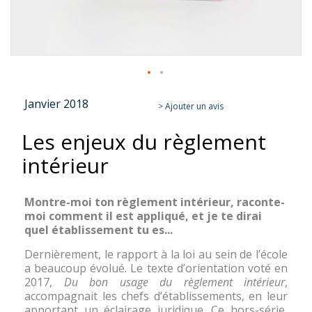
Skip
Janvier 2018
to
> Ajouter un avis
the
Les enjeux du règlement
beginning
of
intérieur
the
images
gallery
Montre-moi ton règlement intérieur, raconte-
moi comment il est appliqué, et je te dirai
quel établissement tu es...
Dernièrement, le rapport à la loi au sein de l’école
a beaucoup évolué. Le texte d’orientation voté en
2017,
Du bon usage du règlement intérieur
,
accompagnait les chefs d’établissements, en leur
apportant un éclairage juridique. Ce hors-série,