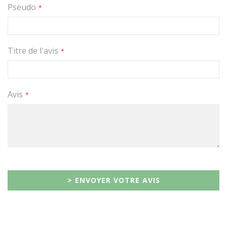
Pseudo
étoile
étoiles
étoiles
étoiles
étoiles
Titre de l'avis
Avis
> ENVOYER VOTRE AVIS