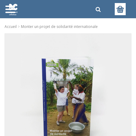
Accueil
Monter un projet de solidarité internationale
Skip
to
the
end
of
the
images
gallery