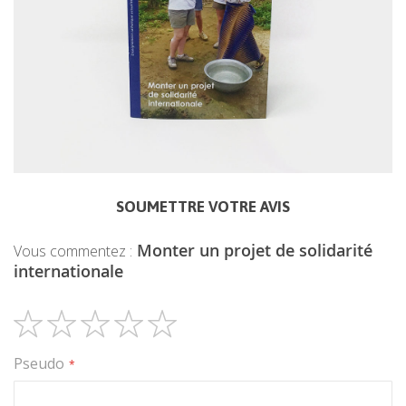
SOUMETTRE VOTRE AVIS
Monter un projet de solidarité
Vous commentez :
internationale
1
2
3
4
5
Pseudo
étoile
étoiles
étoiles
étoiles
étoiles