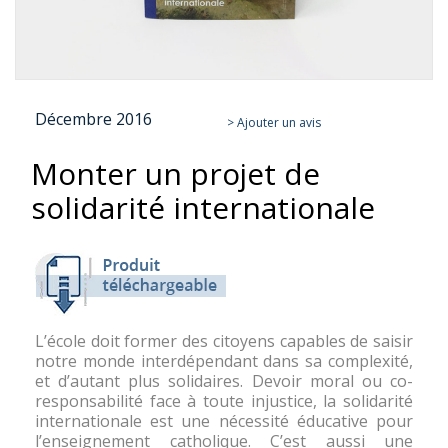
Skip
Décembre 2016
to
> Ajouter un avis
the
Monter un projet de
beginning
of
solidarité internationale
the
images
gallery
L’école doit former des citoyens capables de saisir
notre monde interdépendant dans sa complexité,
et d’autant plus solidaires. Devoir moral ou co-
responsabilité face à toute injustice, la solidarité
internationale est une nécessité éducative pour
l’enseignement catholique. C’est aussi une