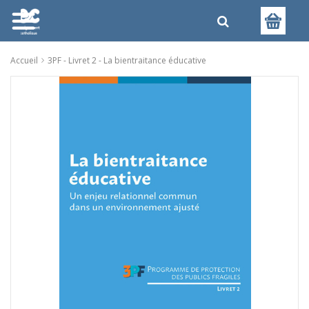
Accueil
3PF - Livret 2 - La bientraitance éducative
Skip
to
the
end
of
the
images
gallery