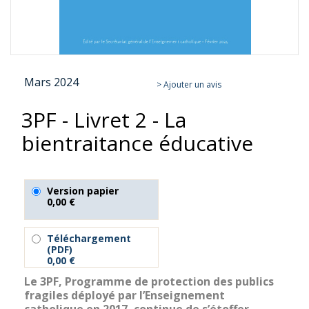
Skip
Mars 2024
to
> Ajouter un avis
the
3PF - Livret 2 - La
beginning
of
bientraitance éducative
the
images
gallery
Version papier
0,00 €
Téléchargement
(PDF)
0,00 €
Le 3PF, Programme de protection des publics
fragiles déployé par l’Enseignement