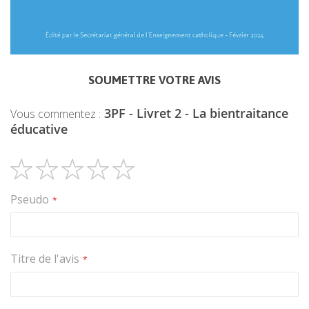
SOUMETTRE VOTRE AVIS
3PF - Livret 2 - La bientraitance
Vous commentez :
éducative
1
2
3
4
5
Pseudo
étoile
étoiles
étoiles
étoiles
étoiles
Titre de l'avis