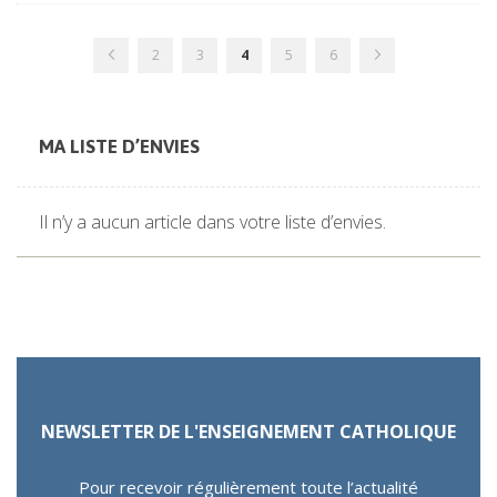
Page
Page
Page
Page
Vous
Page
Page
Page
Précédent
Suivant
2
3
4
5
6
lisez
actuellement
la
page
MA LISTE D’ENVIES
Il n’y a aucun article dans votre liste d’envies.
NEWSLETTER DE L'ENSEIGNEMENT CATHOLIQUE
Pour recevoir régulièrement toute l’actualité