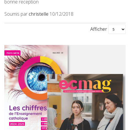
bonne reception
Soumis
Soumis par
christelle
10/12/2018
le
Afficher