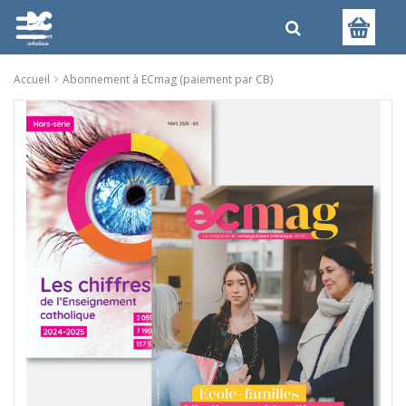
Accueil
Abonnement à ECmag (paiement par CB)
Skip
to
the
end
of
the
images
gallery