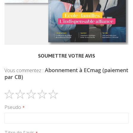
SOUMETTRE VOTRE AVIS
Abonnement à ECmag (paiement
Vous commentez :
par CB)
1
2
3
4
5
Pseudo
étoile
étoiles
étoiles
étoiles
étoiles
Titre de l'avis