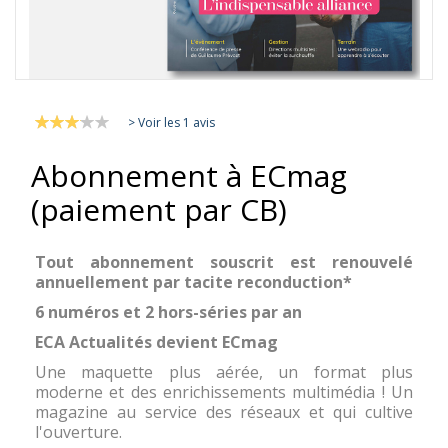
Skip
Évaluation:
to
> Voir les 1 avis
60
100
% of
the
Abonnement à ECmag
beginning
of
(paiement par CB)
the
images
gallery
Tout abonnement souscrit est renouvelé
annuellement par tacite reconduction*
6 numéros et 2 hors-séries par an
ECA Actualités devient ECmag
Une maquette plus aérée, un format plus
moderne et des enrichissements multimédia ! Un
magazine au service des réseaux et qui cultive
l'ouverture.