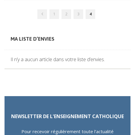
Page
Page
Page
Page
Page
Vous
Précédent
1
2
3
4
lisez
actuellement
la
page
MA LISTE D’ENVIES
Il n’y a aucun article dans votre liste d’envies.
NEWSLETTER DE L'ENSEIGNEMENT CATHOLIQUE
Pour recevoir régulièrement toute l’actualité