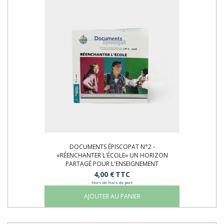
DOCUMENTS ÉPISCOPAT N°2 -
«RÉENCHANTER L'ÉCOLE» UN HORIZON
PARTAGÉ POUR L'ENSEIGNEMENT
CATHOLIQUE
4,00 €
TTC
Hors de frais de port
AJOUTER AU PANIER