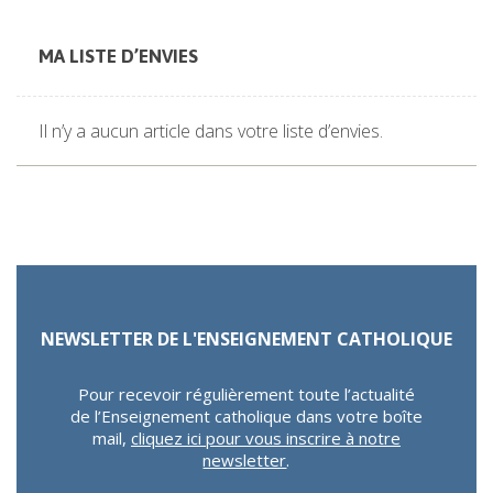
la
page
MA LISTE D’ENVIES
Il n’y a aucun article dans votre liste d’envies.
NEWSLETTER DE L'ENSEIGNEMENT CATHOLIQUE
Pour recevoir régulièrement toute l’actualité
de l’Enseignement catholique dans votre boîte
mail,
cliquez ici pour vous inscrire à notre
newsletter
.