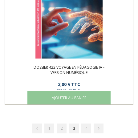
DOSSIER 422 VOYAGE EN PÉDAGOGIE IA -
VERSION NUMÉRIQUE
2,00 €
TTC
Hors de frais de port
AJOUTER AU PANIER
Page
Page
Page
Page
Vous
Page
Page
Précédent
Suivant
1
2
3
4
lisez
actuellement